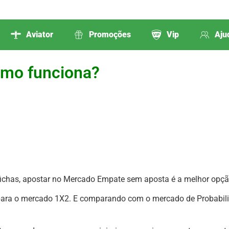
Aviator
Promoções
Vip
Aju
omo funciona?
s fichas, apostar no Mercado Empate sem aposta é a melhor opção
s para o mercado 1X2. E comparando com o mercado de Probab