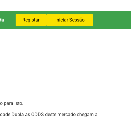
da
Registar
Iniciar Sessão
 para isto.
ilidade Dupla as ODDS deste mercado chegam a