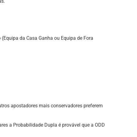
as.
o (Equipa da Casa Ganha ou Equipa de Fora
outros apostadores mais conservadores preferem
zares a Probabilidade Dupla é provável que a ODD