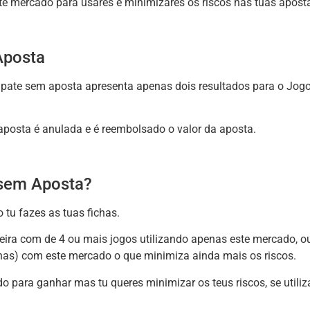
ste mercado para usares e minimizares os riscos nas tuas apost
Aposta
mpate sem aposta apresenta apenas dois resultados para o Jog
aposta é anulada e é reembolsado o valor da aposta.
sem Aposta?
tu fazes as tuas fichas.
teira com de 4 ou mais jogos utilizando apenas este mercado, 
nas) com este mercado o que minimiza ainda mais os riscos.
o para ganhar mas tu queres minimizar os teus riscos, se utili